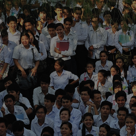
រំលងទៅកាន់មាតិកាមេ