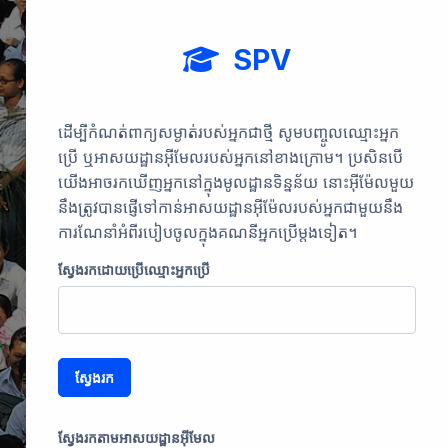
SPV
ដើម្បីកំណត់ពាក្យសម្ងាត់របស់អ្នកជាថ្មី សូមបញ្ចូលឈ្មោះអ្នក
ប្រើ ឬអាសយដ្ឋានអ៊ីមែលរបស់អ្នកនៅខាងក្រោម។ ប្រសិនបើ
យើងអាចរកឃើញអ្នកនៅក្នុងមូលដ្ឋានទិន្នន័យ នោះអ៊ីម៉ែលមួយ
នឹងត្រូវបានផ្ញើទៅកាន់អាសយដ្ឋានអ៊ីម៉ែលរបស់អ្នកជាមួយនឹង
ការណែនាំអំពីរបៀបចូលក្នុងគណនីអ្នកប្រើម្តងទៀត។
ស្វែងរកដោយប្រើឈ្មោះអ្នកប្រើ
ស្វែងរកតាមអាសយដ្ឋានអ៊ីមែល